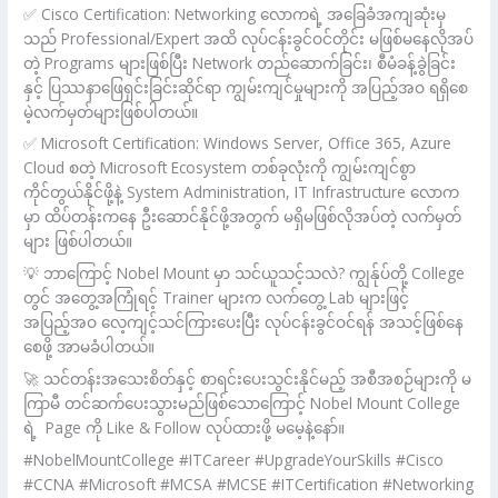
✅ Cisco Certification: Networking လောကရဲ့ အခြေခံအကျဆုံးမှ
သည် Professional/Expert အထိ လုပ်ငန်းခွင်ဝင်တိုင်း မဖြစ်မနေလိုအပ်
တဲ့ Programs များဖြစ်ပြီး Network တည်ဆောက်ခြင်း၊ စီမံခန့်ခွဲခြင်း
နှင့် ပြဿနာဖြေရှင်းခြင်းဆိုင်ရာ ကျွမ်းကျင်မှုများကို အပြည့်အဝ ရရှိစေ
မဲ့လက်မှတ်များဖြစ်ပါတယ်။
✅ Microsoft Certification: Windows Server, Office 365, Azure
Cloud စတဲ့ Microsoft Ecosystem တစ်ခုလုံးကို ကျွမ်းကျင်စွာ
ကိုင်တွယ်နိုင်ဖို့နဲ့ System Administration, IT Infrastructure လောက
မှာ ထိပ်တန်းကနေ ဦးဆောင်နိုင်ဖို့အတွက် မရှိမဖြစ်လိုအပ်တဲ့ လက်မှတ်
များ ဖြစ်ပါတယ်။
💡 ဘာကြောင့် Nobel Mount မှာ သင်ယူသင့်သလဲ? ကျွန်ုပ်တို့ College
တွင် အတွေ့အကြုံရင့် Trainer များက လက်တွေ့ Lab များဖြင့်
အပြည့်အဝ လေ့ကျင့်သင်ကြားပေးပြီး လုပ်ငန်းခွင်ဝင်ရန် အသင့်ဖြစ်နေ
စေဖို့ အာမခံပါတယ်။
🚀 သင်တန်းအသေးစိတ်နှင့် စာရင်းပေးသွင်းနိုင်မည့် အစီအစဉ်များကို မ
ကြာမီ တင်ဆက်ပေးသွားမည်ဖြစ်သောကြောင့် Nobel Mount College
ရဲ့ Page ကို Like & Follow လုပ်ထားဖို့ မမေ့နဲ့နော်။
#NobelMountCollege #ITCareer #UpgradeYourSkills #Cisco
#CCNA #Microsoft #MCSA #MCSE #ITCertification #Networking