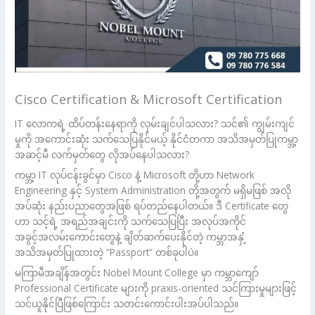
Cisco Certification & Microsoft Certification
IT လောကရဲ့ ထိပ်တန်းနေရာကို လှမ်းချင်ပါသလား? သင်၏ ကျွမ်းကျင်
မှုကို အကောင်းဆုံး သက်သေပြနိုင်မယ့် နိုင်ငံတကာ အသိအမှတ်ပြုကမ္ဘာ့
အဆင့်မီ လက်မှတ်တွေ လိုအပ်နေပါသလား?
ကမ္ဘာ့ IT လုပ်ငန်းခွင်မှာ Cisco နဲ့ Microsoft တို့ဟာ Network
Engineering နှင့် System Administration တို့အတွက် မရှိမဖြစ် အလို
အပ်ဆုံး နည်းပညာတွေအဖြစ် ရပ်တည်နေပါတယ်။ ဒီ Certificate တွေ
ဟာ သင့်ရဲ့ အရည်အချင်းကို သက်သေပြပြီး အလုပ်အကိုင်
အခွင့်အလမ်းကောင်းတွေနဲ့ ချိတ်ဆက်ပေးနိုင်တဲ့ ကမ္ဘာအနှံ့
အသိအမှတ်ပြုထားတဲ့ “Passport” တစ်ခုပါပဲ။
မကြာမီအချိန်အတွင်း Nobel Mount College မှာ ကမ္ဘာကျော်
Professional Certificate များကို praxis-oriented သင်ကြားမှုများဖြင့်
သင်ယူနိုင်ပြီဖြစ်ကြောင်း သတင်းကောင်းပါးအပ်ပါသည်။