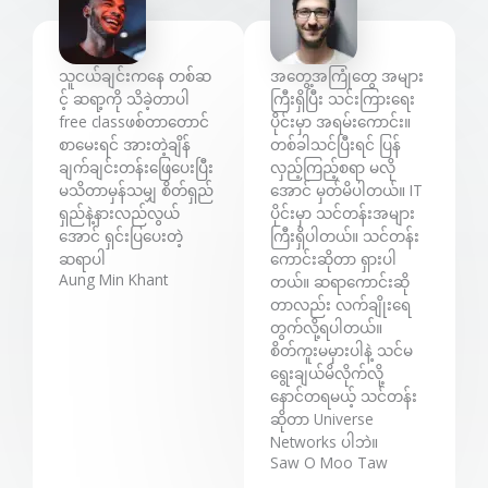
d
d
5
5
o
o
သူငယ်ချင်းကနေ တစ်ဆ
အတွေ့အကြုံတွေ အများ
u
u
င့် ဆရာ့ကို သိခဲ့တာပါ
ကြီးရှိပြီး သင်းကြားရေး
t
t
free classဖစ်တာတောင်
ပိုင်းမှာ အရမ်းကောင်း။
o
o
စာမေးရင် အားတဲ့ချိန်
တစ်ခါသင်ပြီးရင် ပြန်
f
f
ချက်ချင်းတန်းဖြေပေးပြီး
လှည့်ကြည့်စရာ မလို
5
5
မသိတာမှန်သမျှ စိတ်ရှည်
အောင် မှတ်မိပါတယ်။ IT
ရှည်နဲ့နားလည်လွယ်
ပိုင်းမှာ သင်တန်းအများ
အောင် ရှင်းပြပေးတဲ့
ကြီးရှိပါတယ်။ သင်တန်း
ဆရာပါ
ကောင်းဆိုတာ ရှားပါ
Aung Min Khant
တယ်။ ဆရာကောင်းဆို
တာလည်း လက်ချိုးရေ
တွက်လို့ရပါတယ်။
စိတ်ကူးမမှားပါနဲ့ သင်မ
ရွေးချယ်မိလိုက်လို့
နောင်တရမယ့် သင်တန်း
ဆိုတာ Universe
Networks ပါဘဲ။
Saw O Moo Taw