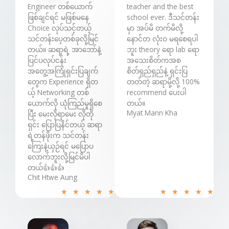
Engineer တစ်ယောက်
teacher and the best
ဖြစ်ချင်ရင် မဖြစ်မနေ
school ever. ဒီသင်တန်း
Choice လုပ်သင့်တယ့်
မှာ အပ်မိ တက်မိလို့
သင်တန်းပေ့တစ်ခုလို့မြင်
နောင်တ လုံးဝ မရစေရပါ
တယ်။ ဆရာ့ရဲ့ အာဘော်နဲ့
ဘူး theory ရော lab ရော
ပြင်ပလုပ်ငန်း
အသေးစိတ်ကအစ
အတွေ့အကြုံရှင်းပြချက်
စိတ်ရှည်ရှည်နဲ့ ရှင်းပြ
တွေက Experience ရှိတ
တတ်တဲ့ ဆရာမို့လို့ 100%
ယ့် Networking တစ်
recommend ပေးပါ
ယောက်လို ယုံကြည်မှုရှိစေ
တယ်။
Myat Mann Kha
ပြီး မေး‌လိုရာမေး လိုတို
ရှင်း ပြောပြနိင်တယ့် ဆရာ
ရဲ့တန်ဖိုးက သင်တန်း
ကြေးနဲ့ယှဉ်ရင် မပြောပ
လောက်ဘူးလို့မြင်မိပါ
တယ်👍👍👍
Chit Htwe Aung
R
R
★
★
★
★
★
★
★
★
★
★
a
a
t
t
e
e