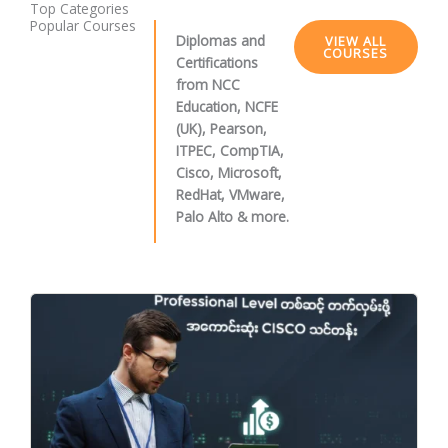
Top Categories
Popular Courses
Diplomas and
VIEW ALL
COURSES
Certifications
from NCC
Education, NCFE
(UK), Pearson,
ITPEC, CompTIA,
Cisco, Microsoft,
RedHat, VMware,
Palo Alto & more.