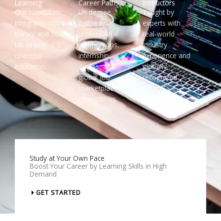
Learning
Career Paths
Instructors
Our curriculum
UK degree
Taught by
integrates 100%
pathways,
experts with
theory and 100%
professional
real-world
lab-praxis-
certifications,
industry
oriented
internship
experience and
education
access, and
globally
global job
recognized
marketplace
course
connections.
materials.
Study at Your Own Pace
Boost Your Career by Learning Skills in High
Demand
GET STARTED