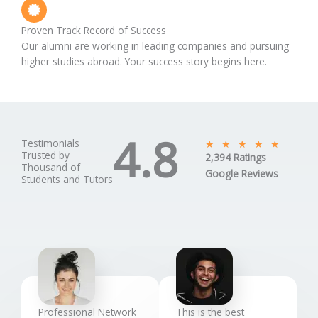
Proven Track Record of Success
Our alumni are working in leading companies and pursuing
higher studies abroad. Your success story begins here.
4.8
Testimonials
R
★
★
★
★
★
Trusted by
2,394 Ratings
a
Thousand of
Google Reviews
t
Students and Tutors
e
d
5
o
u
t
o
f
Professional Network
This is the best
5