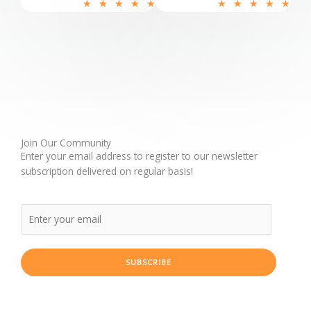
R
R
★
★
★
★
★
★
★
★
★
★
a
a
t
t
e
e
d
d
5
5
o
o
u
u
t
t
o
o
Join Our Community
Enter your email address to register to our newsletter
f
f
subscription delivered on regular basis!
5
5
SUBSCRIBE