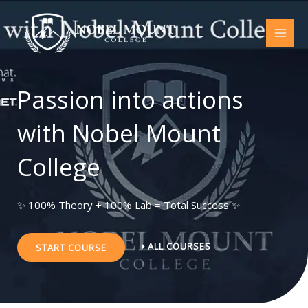
Skip
to
content
Passion into actions
with Nobel Mount
College
✨ 100% Theory + 100% Lab = Total Success ✨
ALL COURSES
START COURSE